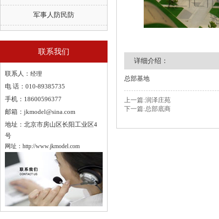
军事人防民防
联系我们
详细介绍：
联系人：
经理
总部基地
电 话：
010-89385735
手机：
18600596377
上一篇:润泽庄苑
下一篇:总部底商
邮箱：
jkmodel@sina.com
地址：
北京市房山区长阳工业区4
号
网址：
http://www.jkmodel.com